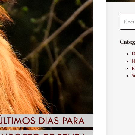
Categ
D
N
R
S