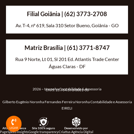
Filial Goiânia | (62) 3773-2708
Av. T-4, nº 619, Sala 310 Setor Bueno, Goiânia - GO
Matriz Brasília | (61) 3771-8747
Rua 9 Norte, Lt 01, Sl 201 Ed. Atlantis Trade Center
Águas Claras - DF
2026 – Noronha Contabilidade & Assessoria
CNPJ:
15.764.398/0001-00
Gilberto Eugênio Noronha Fernandes Ferreira Noronha Contabilidade e Assessoria
EIRELI
LIGAR
Alta performance
Site 100% seguro
Desenvolvido por
PageSpeed Insights
Google transparency
Criattus Agência Digital