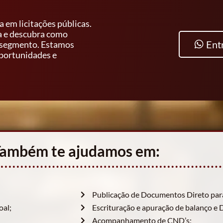
 em licitações públicas.
a e descubra como
Ent
e segmento. Estamos
oportunidades e
ambém te ajudamos em:
Publicação de Documentos Direto par
al;
Escrituração e apuração de balanço e 
Acompanhamento de CND’s;