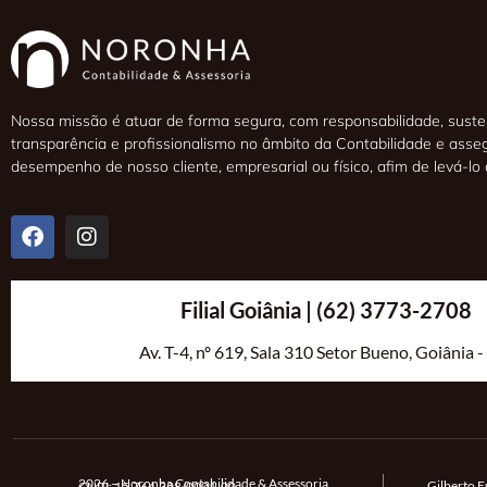
Nossa missão é atuar de forma segura, com responsabilidade, susten
transparência e profissionalismo no âmbito da Contabilidade e asse
desempenho de nosso cliente, empresarial ou físico, afim de levá-lo
Filial Goiânia | (62) 3773-2708
Av. T-4, nº 619, Sala 310 Setor Bueno, Goiânia 
2026 – Noronha Contabilidade & Assessoria
Gilberto 
CNPJ:
15.764.398/0001-00