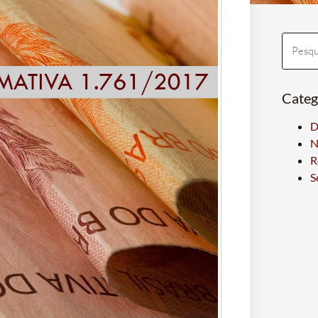
Categ
D
N
R
S