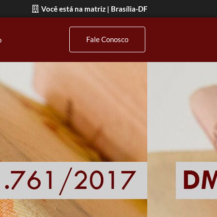
Você está na matriz | Brasília-DF
Fale Conosco
o