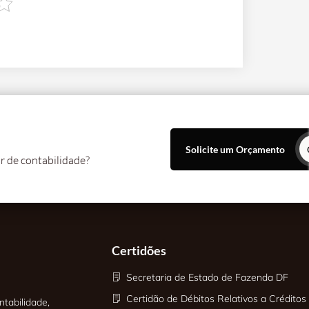
Solicite um Orçamento
r de contabilidade?
Certidões
Secretaria de Estado de Fazenda DF
Certidão de Débitos Relativos a Créditos 
tabilidade,